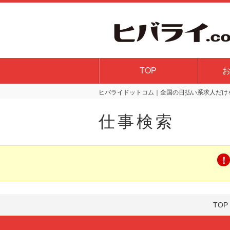
TOP
ヒバライドットコム｜全国の日払い系求人だけを
仕事検索
TOP