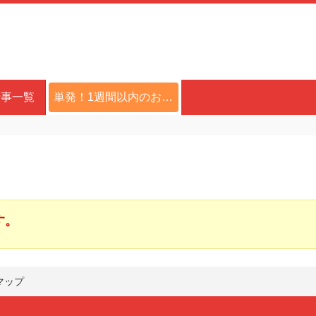
仕事一覧
単発！1週間以内のお仕事
す。
マップ