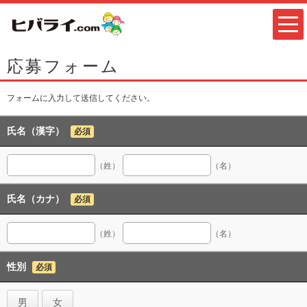
応募フォーム
フォームに入力して送信してください。
氏名（漢字）
必須
（姓）
（名）
氏名（カナ）
必須
（姓）
（名）
性別
必須
男
女