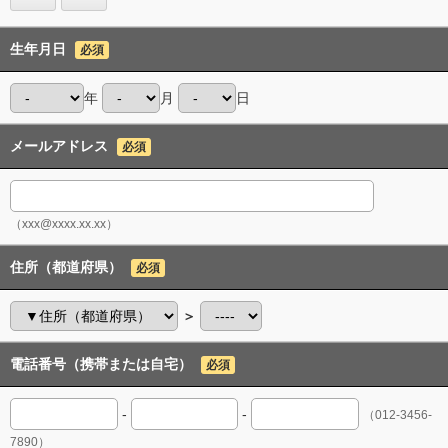
生年月日
必須
年
月
日
メールアドレス
必須
（xxx@xxxx.xx.xx）
住所（都道府県）
必須
＞
電話番号（携帯または自宅）
必須
-
-
（012-3456-
7890）