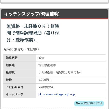
キッチンスタッフ(調理補助)
無資格・未経験ＯＫ！短時
間で簡単調理補助（盛り付
け・洗浄作業）
短時間 無資格・未経験OK
勤務形態
派遣
勤務地
富山県南砺市
最寄駅
ＪＲ城端線 城端駅より車で3分
時給
1,200円～
こだわり条件
未経験歓迎
ホームページ
https://www.willagency.co.jp
w32250901701