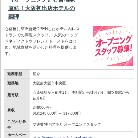
直結！大阪初出店ホテルの
調理
心斎橋に6/15新規OPENしたホテル内レス
トランでの調理スタッフ。 人気のエッグ
ベネディクトやフレンチトーストをはじ
め、地域食材を活かした料理を提供しま
す。
勤務形態
紹介
勤務地
大阪府大阪市中央区
心斎橋駅から徒歩1分、本町駅から徒歩7分、四ツ橋駅から
最寄駅
徒歩8分
248000円～
月収
月給248,000円 ～ 317,000円
こだわり条
交通費/手当てあり オープニングスタッフ
件
ホームペー
https://www.olp.co.jp/lp/area/kansai/