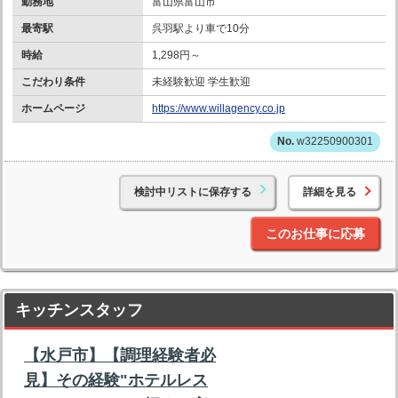
勤務地
富山県富山市
最寄駅
呉羽駅より車で10分
時給
1,298円～
こだわり条件
未経験歓迎 学生歓迎
ホームページ
https://www.willagency.co.jp
w32250900301
検討中リストに保存する
詳細を見る
このお仕事に応募
キッチンスタッフ
【水戸市】【調理経験者必
見】その経験"ホテルレス