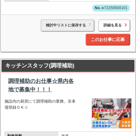
w72250500101
検討中リストに保存する
詳細を見る
このお仕事に応募
キッチンスタッフ(調理補助)
調理補助のお仕事☆県内各
地で募集中！！！
施設内の厨房にて調理補助の業務。非来
場登録ＯＫ☆
勤務形態
派遣