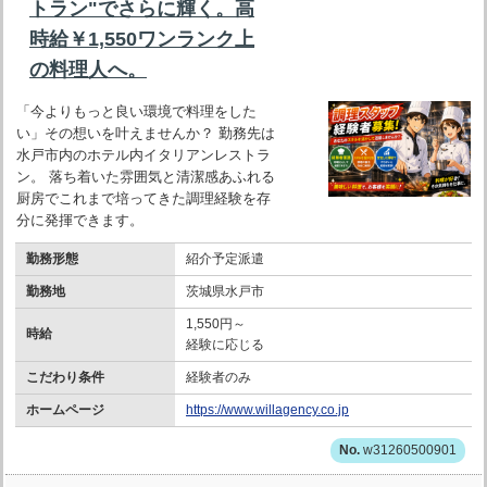
トラン"でさらに輝く。高
時給￥1,550ワンランク上
の料理人へ。
「今よりもっと良い環境で料理をした
い」その想いを叶えませんか？ 勤務先は
水戸市内のホテル内イタリアンレストラ
ン。 落ち着いた雰囲気と清潔感あふれる
厨房でこれまで培ってきた調理経験を存
分に発揮できます。
勤務形態
紹介予定派遣
勤務地
茨城県水戸市
1,550円～
時給
経験に応じる
こだわり条件
経験者のみ
ホームページ
https://www.willagency.co.jp
w31260500901