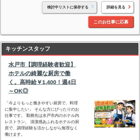
検討中リストに保存する
詳細を見る
このお仕事に応募
キッチンスタッフ
水戸市【調理経験者歓迎】
ホテルの綺麗な厨房で働
く。高時給￥1,400！週4日
～OK◎
「今よりもっと働きやすい厨房で、料理
に集中したい」 そんな方にぴったりのお
仕事です。 勤務先は水戸市内のホテル内
レストラン。 清潔感あふれるホテルの厨
房で、調理経験を活かしながら無理なく
働けます。