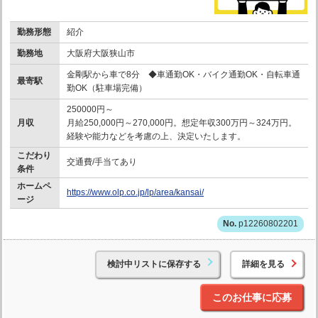
勤務形態
紹介
勤務地
大阪府大阪狭山市
金剛駅から車で8分 ◆車通勤OK・バイク通勤OK・自転車通
最寄駅
勤OK（駐車場完備）
250000円～
月収
月給250,000円～270,000円。想定年収300万円～324万円。
経験や能力などを考慮の上、決定いたします。
こだわり
交通費/手当てあり
条件
ホームペ
https://www.olp.co.jp/lp/area/kansai/
ージ
p12260802201
検討中リストに保存する
詳細を見る
このお仕事に応募