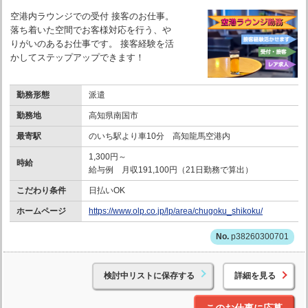
空港内ラウンジでの受付 接客のお仕事。
落ち着いた空間でお客様対応を行う、や
りがいのあるお仕事です。 接客経験を活
かしてステップアップできます！
勤務形態
派遣
勤務地
高知県南国市
最寄駅
のいち駅より車10分 高知龍馬空港内
1,300円～
時給
給与例 月収191,100円（21日勤務で算出）
こだわり条件
日払いOK
ホームページ
https://www.olp.co.jp/lp/area/chugoku_shikoku/
p38260300701
検討中リストに保存する
詳細を見る
このお仕事に応募