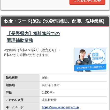
飲食・フード(施設での調理補助、配膳、洗浄業務)
【長野県内】福祉施設での
調理補助業務
≪お給料は前払い相談可（規定あり）・
月払いから選択いただけます≫
勤務形態
派遣
勤務地
長野県千曲市
時給
1,250円～
こだわり条件
未経験歓迎
ホームページ
https://www.willagency.co.jp