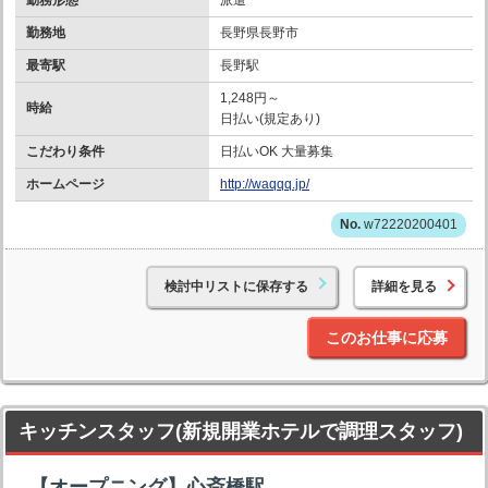
勤務地
長野県長野市
最寄駅
長野駅
1,248円～
時給
日払い(規定あり)
こだわり条件
日払いOK 大量募集
ホームページ
http://waqqq.jp/
w72220200401
検討中リストに保存する
詳細を見る
このお仕事に応募
キッチンスタッフ(新規開業ホテルで調理スタッフ)
【オープニング】心斎橋駅