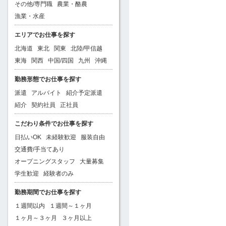
その他/専門職
農業・酪農
漁業・水産
エリアでお仕事を探す
北海道
東北
関東
北陸/甲信越
東海
関西
中国/四国
九州
沖縄
勤務形態でお仕事を探す
派遣
アルバイト
紹介予定派遣
紹介
契約社員
正社員
こだわり条件でお仕事を探す
日払いOK
未経験歓迎
服装自由
交通費/手当てあり
オープニングスタッフ
大量募集
学生歓迎
経験者のみ
勤務期間でお仕事を探す
１週間以内
１週間～１ヶ月
１ヶ月～３ヶ月
３ヶ月以上