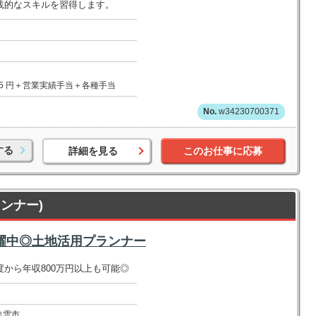
践的なスキルを習得します。
、205 円＋営業実績手当＋各種手当
w34230700371
する
詳細を見る
このお仕事に応募
ンナー)
活躍中◎土地活用プランナー
から年収800万円以上も可能◎
出雲市