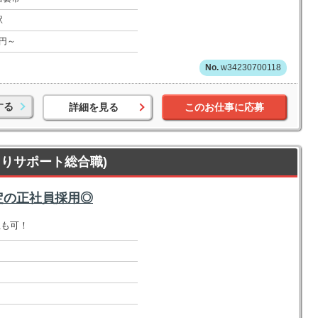
駅
0円～
w34230700118
する
詳細を見る
このお仕事に応募
りサポート総合職)
定の正社員採用◎
上も可！