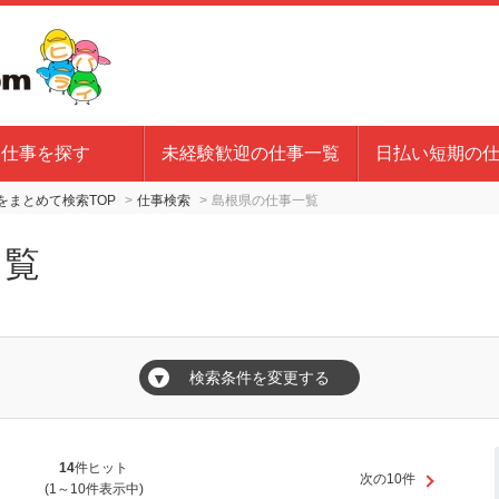
お仕事を探す
未経験歓迎の仕事一覧
日払い短期の
まとめて検索TOP
仕事検索
島根県の仕事一覧
一覧
検索条件を変更する
▼
14
件ヒット
次の10件
(1～10件表示中)