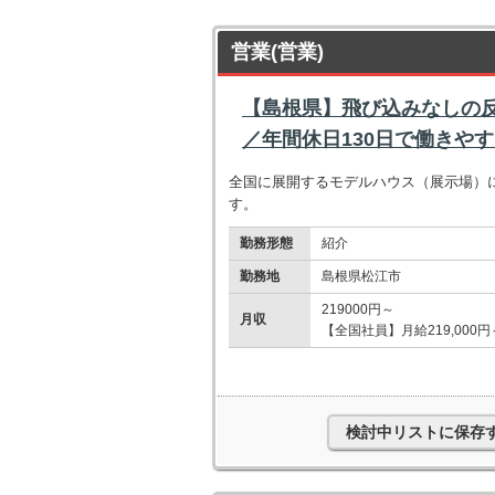
営業(営業)
【島根県】飛び込みなしの
／年間休日130日で働きや
全国に展開するモデルハウス（展示場）
す。
勤務形態
紹介
勤務地
島根県松江市
219000円～
月収
【全国社員】月給219,000円
検討中リストに保存