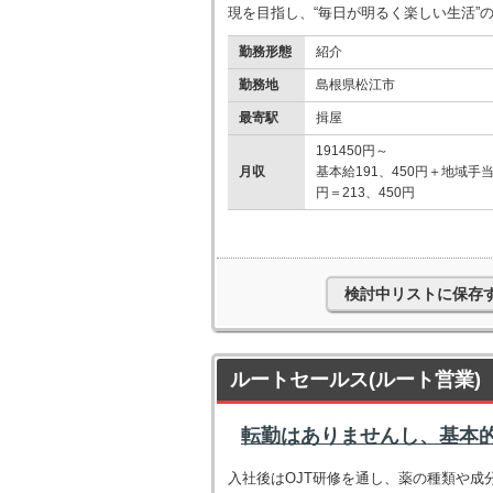
現を目指し、“毎日が明るく楽しい生活”
勤務形態
紹介
勤務地
島根県松江市
最寄駅
揖屋
191450円～
月収
基本給191、450円＋地域手当
円＝213、450円
検討中リストに保存
ルートセールス(ルート営業)
転勤はありませんし、基本
入社後はOJT研修を通し、薬の種類や成