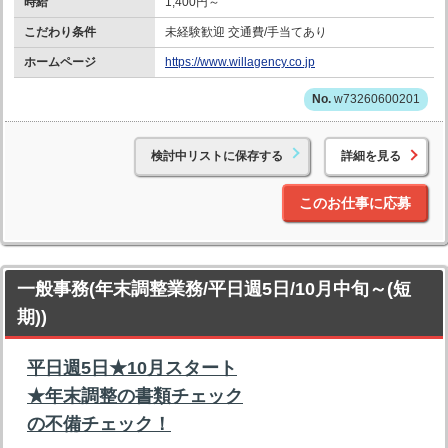
時給
1,400円～
こだわり条件
未経験歓迎 交通費/手当てあり
ホームページ
https://www.willagency.co.jp
w73260600201
検討中リストに保存する
詳細を見る
このお仕事に応募
一般事務(年末調整業務/平日週5日/10月中旬～(短
期))
平日週5日★10月スタート
★年末調整の書類チェック
の不備チェック！