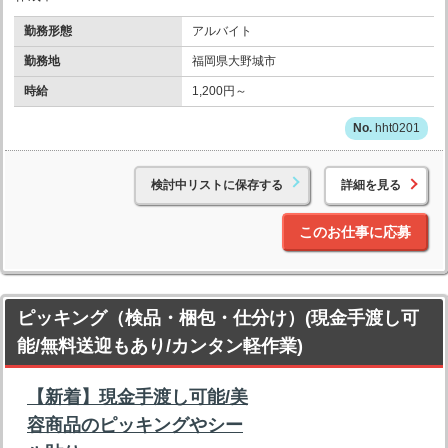
勤務形態
アルバイト
勤務地
福岡県大野城市
時給
1,200円～
hht0201
検討中リストに保存する
詳細を見る
このお仕事に応募
ピッキング（検品・梱包・仕分け）(現金手渡し可
能/無料送迎もあり/カンタン軽作業)
【新着】現金手渡し可能/美
容商品のピッキングやシー