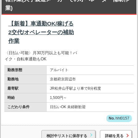
業)
【新着】車通勤OK/稼げる
2交代/オペレーターの補助
作業
〈日払い可能〉月30万円以上も可能！バ
イク・自転車通勤もOK
勤務形態
アルバイト
勤務地
京都府京田辺市
最寄駅
JR松井山手駅より車で8分程度
時給
1,500円～
こだわり条件
日払いOK 未経験歓迎
hht0157
検討中リストに保存する
詳細を見る