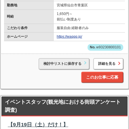
勤務地
宮城県仙台市青葉区
1,650円～
時給
前払い制度あり
こだわり条件
服装自由 経験者のみ
ホームページ
https://waqqq.jp/
w93230800101
検討中リストに保存する
詳細を見る
このお仕事に応募
イベントスタッフ(観光地における街頭アンケート
調査)
【9月19日（土）だけ！】