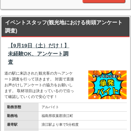
イベントスタッフ(観光地における街頭アンケート
調査)
【9月19日（土）だけ！】
未経験OK、アンケート調
査
道の駅に来訪された観光客の方へアンケ
ート調査を行って頂きます。 対面で直接
お声がけしアンケートの協力をお願いし
ます。 取材項目は決まっているので沿っ
て確認していくので安心です！
勤務形態
アルバイト
勤務地
福島県双葉郡浪江町
最寄駅
浪江駅より車で5分程度