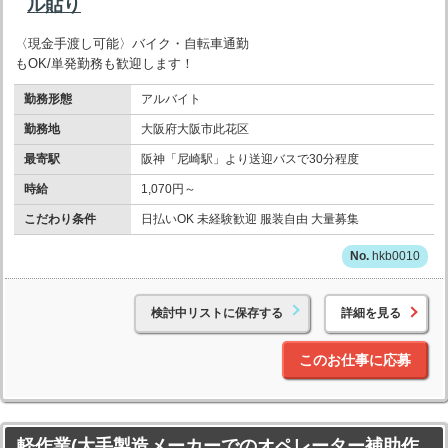
ル貼り
〈現金手渡し可能〉バイク・自転車通勤
もOK/単発勤務も歓迎します！
勤務形態
アルバイト
勤務地
大阪府大阪市此花区
最寄駅
阪神「尼崎駅」より送迎バスで30分程度
時給
1,070円～
こだわり条件
日払いOK 未経験歓迎 服装自由 大量募集
hkb0010
検討中リストに保存する
詳細を見る
このお仕事に応募
軽作業(大手製造メーカーでのオペレーター補助作