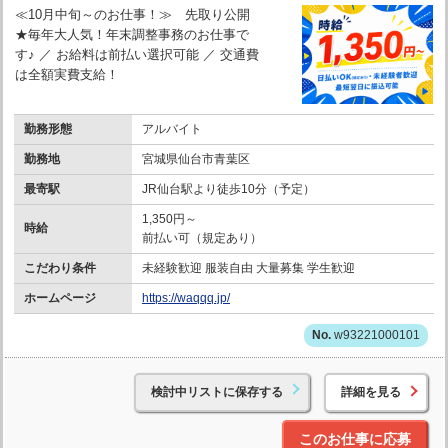
≪10月中旬～のお仕事！≫ 先取り公開
★毎年大人気！年末調整事務のお仕事で
す♪ ／ お給料は前払い選択可能 ／ 交通費
は全額実費支給！
勤務形態
アルバイト
勤務地
宮城県仙台市青葉区
最寄駅
JR仙台駅より徒歩10分（予定）
1,350円～
時給
前払い可（規定あり）
こだわり条件
未経験歓迎 服装自由 大量募集 学生歓迎
ホームページ
https://waqqq.jp/
w93221000101
検討中リストに保存する
詳細を見る
このお仕事に応募