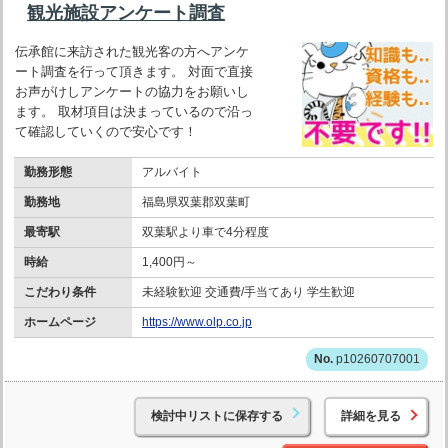
観光施設アンケート調査
伝承館に来訪された観光客の方へアンケ
ート調査を行って頂きます。 対面で直接
お声がけしアンケートの協力をお願いし
ます。 取材項目は決まっているので沿っ
て確認していくので安心です！
勤務形態
アルバイト
勤務地
福島県双葉郡双葉町
最寄駅
双葉駅より車で4分程度
時給
1,400円～
こだわり条件
未経験歓迎 交通費/手当てあり 学生歓迎
ホームページ
https://www.olp.co.jp
p10260707001
検討中リストに保存する
詳細を見る