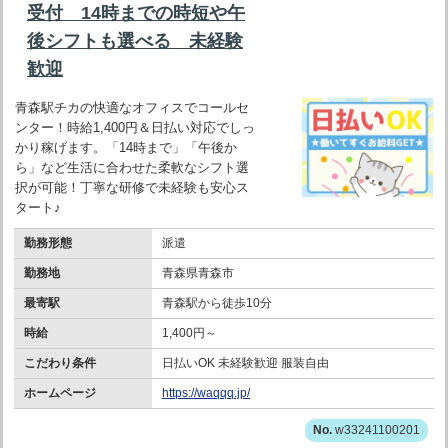
受付 14時までの時短や午
後シフトも選べる 未経験
歓迎
青森駅チカの快適なオフィスでコールセ
ンター！時給1,400円＆日払い対応でしっ
かり稼げます。「14時まで」「午後か
ら」など生活に合わせた柔軟なシフト選
択が可能！丁寧な研修で未経験も安心ス
タート♪
勤務形態
派遣
勤務地
青森県青森市
最寄駅
青森駅から徒歩10分
時給
1,400円～
こだわり条件
日払いOK 未経験歓迎 服装自由
ホームページ
https://waqqq.jp/
w33241100201