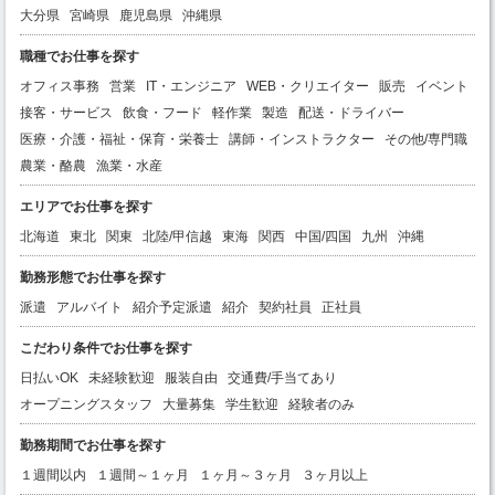
大分県
宮崎県
鹿児島県
沖縄県
職種でお仕事を探す
オフィス事務
営業
IT・エンジニア
WEB・クリエイター
販売
イベント
接客・サービス
飲食・フード
軽作業
製造
配送・ドライバー
医療・介護・福祉・保育・栄養士
講師・インストラクター
その他/専門職
農業・酪農
漁業・水産
エリアでお仕事を探す
北海道
東北
関東
北陸/甲信越
東海
関西
中国/四国
九州
沖縄
勤務形態でお仕事を探す
派遣
アルバイト
紹介予定派遣
紹介
契約社員
正社員
こだわり条件でお仕事を探す
日払いOK
未経験歓迎
服装自由
交通費/手当てあり
オープニングスタッフ
大量募集
学生歓迎
経験者のみ
勤務期間でお仕事を探す
１週間以内
１週間～１ヶ月
１ヶ月～３ヶ月
３ヶ月以上