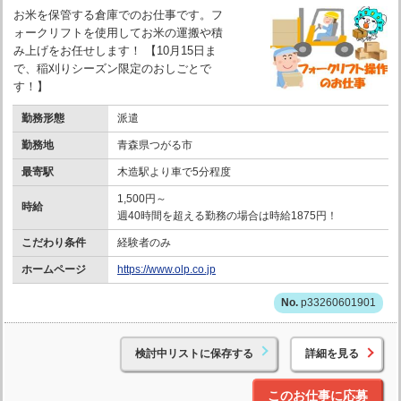
お米を保管する倉庫でのお仕事です。フ
ォークリフトを使用してお米の運搬や積
み上げをお任せします！ 【10月15日ま
で、稲刈りシーズン限定のおしごとで
す！】
勤務形態
派遣
勤務地
青森県つがる市
最寄駅
木造駅より車で5分程度
1,500円～
時給
週40時間を超える勤務の場合は時給1875円！
こだわり条件
経験者のみ
ホームページ
https://www.olp.co.jp
p33260601901
検討中リストに保存する
詳細を見る
このお仕事に応募