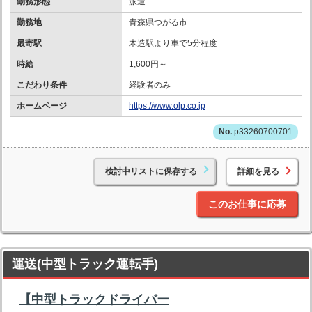
勤務形態
派遣
勤務地
青森県つがる市
最寄駅
木造駅より車で5分程度
時給
1,600円～
こだわり条件
経験者のみ
ホームページ
https://www.olp.co.jp
p33260700701
検討中リストに保存する
詳細を見る
このお仕事に応募
運送(中型トラック運転手)
【中型トラックドライバー