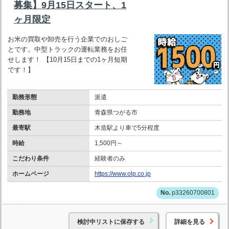
募集】9月15日スタート、1
ヶ月限定
お米の買取や卸売を行う企業でのおしご
とです。中型トラックの運転業務をお任
せします！ 【10月15日までの1ヶ月短期
です！】
勤務形態
派遣
勤務地
青森県つがる市
最寄駅
木造駅より車で5分程度
時給
1,500円～
こだわり条件
経験者のみ
ホームページ
https://www.olp.co.jp
p33260700801
検討中リストに保存する
詳細を見る