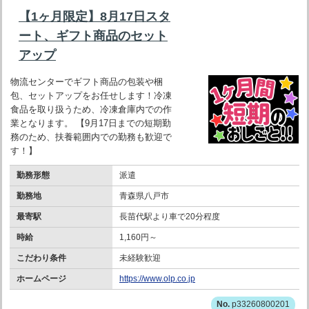
【1ヶ月限定】8月17日スタ
ート、ギフト商品のセット
アップ
物流センターでギフト商品の包装や梱
包、セットアップをお任せします！冷凍
食品を取り扱うため、冷凍倉庫内での作
業となります。 【9月17日までの短期勤
務のため、扶養範囲内での勤務も歓迎で
す！】
勤務形態
派遣
勤務地
青森県八戸市
最寄駅
長苗代駅より車で20分程度
時給
1,160円～
こだわり条件
未経験歓迎
ホームページ
https://www.olp.co.jp
p33260800201