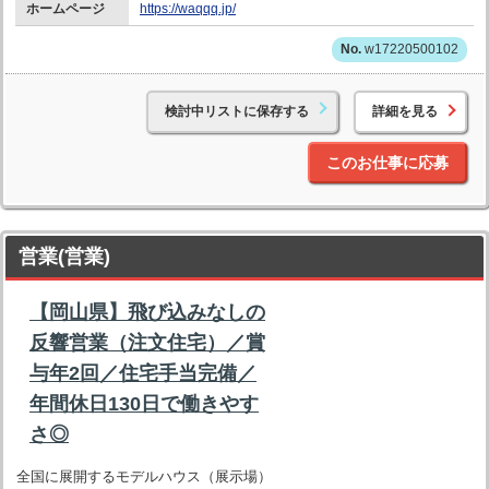
ホームページ
https://waqqq.jp/
w17220500102
検討中リストに保存する
詳細を見る
このお仕事に応募
営業(営業)
【岡山県】飛び込みなしの
反響営業（注文住宅）／賞
与年2回／住宅手当完備／
年間休日130日で働きやす
さ◎
全国に展開するモデルハウス（展示場）