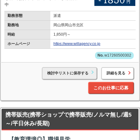
中
勤務形態
派遣
勤務地
岡山県岡山市北区
時給
1,850円～
ホームページ
https://www.willagency.co.jp
w17260500302
検討中リストに保存する
詳細を見る
このお仕事に応募
携帯販売(携帯ショップで携帯販売/ノルマ無し/週5
～/平日休み/長期)
【教育環境◎】職場見学