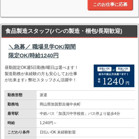
このお仕事に応募
食品製造スタッフ(パンの製造・梱包/長期歓迎)
＼急募／ 職場見学OK/期間
限定OK/時給1240円
昼勤固定OK週5日勤務/曜日は選べます！
製造勤務が未経験の方も安心してお仕事
が出来ます♪ 弊社スタッフさん活躍中！
勤務形態
派遣
勤務地
岡山県加賀郡吉備中央町
最寄駅
中鉄バス「加茂川中学校前」バス停より徒歩4分
時給
1,240円～
こだわり条件
日払いOK 未経験歓迎