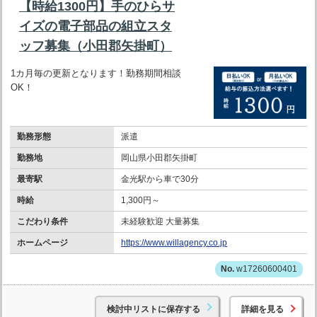
【時給1300円】手のひらサ
イズの電子部品の組立スタ
ッフ募集（小田郡矢掛町）
1カ月毎の更新となります！勤務期間相談
OK！
勤務形態
派遣
勤務地
岡山県小田郡矢掛町
最寄駅
金光駅から車で30分
時給
1,300円～
こだわり条件
未経験歓迎 大量募集
ホームページ
https://www.willagency.co.jp
w17260600401
検討中リストに保存する
詳細を見る