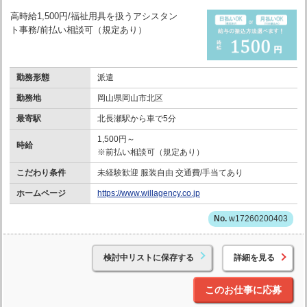
高時給1,500円/福祉用具を扱うアシスタン
ト事務/前払い相談可（規定あり）
勤務形態
派遣
勤務地
岡山県岡山市北区
最寄駅
北長瀬駅から車で5分
1,500円～
時給
※前払い相談可（規定あり）
こだわり条件
未経験歓迎 服装自由 交通費/手当てあり
ホームページ
https://www.willagency.co.jp
w17260200403
検討中リストに保存する
詳細を見る
このお仕事に応募