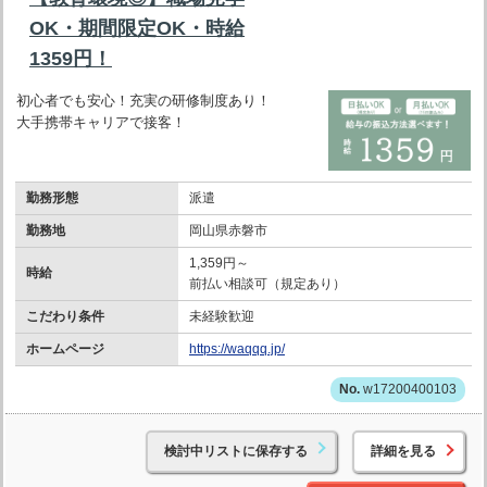
OK・期間限定OK・時給
1359円！
初心者でも安心！充実の研修制度あり！
大手携帯キャリアで接客！
勤務形態
派遣
勤務地
岡山県赤磐市
1,359円～
時給
前払い相談可（規定あり）
こだわり条件
未経験歓迎
ホームページ
https://waqqq.jp/
w17200400103
検討中リストに保存する
詳細を見る