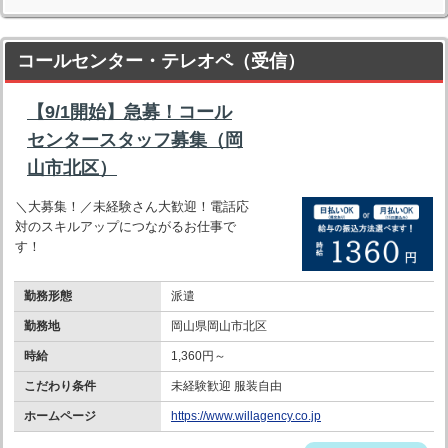
コールセンター・テレオペ（受信）
【9/1開始】急募！コール
センタースタッフ募集（岡
山市北区）
＼大募集！／未経験さん大歓迎！電話応
対のスキルアップにつながるお仕事で
す！
勤務形態
派遣
勤務地
岡山県岡山市北区
時給
1,360円～
こだわり条件
未経験歓迎 服装自由
ホームページ
https://www.willagency.co.jp