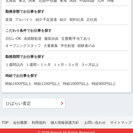
北海道
東北
関東
北陸/甲信越
東海
関西
中国/四国
九州
沖縄
勤務形態でお仕事を探す
派遣
アルバイト
紹介予定派遣
紹介
契約社員
正社員
こだわり条件でお仕事を探す
日払いOK
未経験歓迎
服装自由
交通費/手当てあり
オープニングスタッフ
大量募集
学生歓迎
経験者のみ
勤務期間でお仕事を探す
１週間以内
１週間～１ヶ月
１ヶ月～３ヶ月
３ヶ月以上
時給でお仕事を探す
時給1400円以上
時給1100円以上
時給1000円以上
時給900円以上
ひばらい査定
TOP
会社概要
利用規約
個人情報保護方針
お問い合わせ
サイトマップ
© 2026 flework All Rights Reserved.