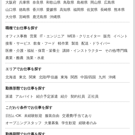
大阪府
兵庫県
奈良県
和歌山県
鳥取県
島根県
岡山県
広島県
山口県
徳島県
香川県
愛媛県
高知県
福岡県
佐賀県
長崎県
熊本県
大分県
宮崎県
鹿児島県
沖縄県
職種でお仕事を探す
オフィス事務
営業
IT・エンジニア
WEB・クリエイター
販売
イベント
接客・サービス
飲食・フード
軽作業
製造
配送・ドライバー
医療・介護・福祉・保育・栄養士
講師・インストラクター
その他/専門職
農業・酪農
漁業・水産
エリアでお仕事を探す
北海道
東北
関東
北陸/甲信越
東海
関西
中国/四国
九州
沖縄
勤務形態でお仕事を探す
派遣
アルバイト
紹介予定派遣
紹介
契約社員
正社員
こだわり条件でお仕事を探す
日払いOK
未経験歓迎
服装自由
交通費/手当てあり
オープニングスタッフ
大量募集
学生歓迎
経験者のみ
勤務期間でお仕事を探す