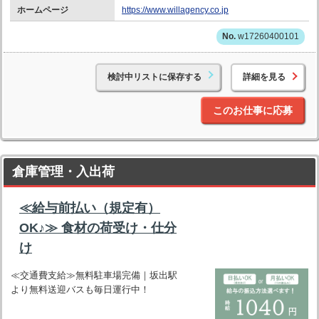
ホームページ
https://www.willagency.co.jp
w17260400101
検討中リストに保存する
詳細を見る
このお仕事に応募
倉庫管理・入出荷
≪給与前払い（規定有）
OK♪≫ 食材の荷受け・仕分
け
≪交通費支給≫無料駐車場完備｜坂出駅
より無料送迎バスも毎日運行中！