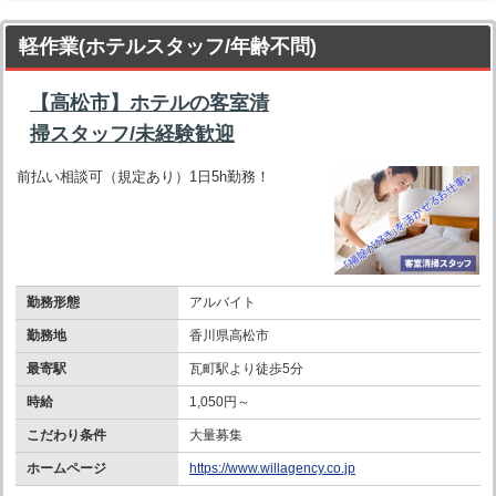
軽作業(ホテルスタッフ/年齢不問)
【高松市】ホテルの客室清
掃スタッフ/未経験歓迎
前払い相談可（規定あり）1日5h勤務！
勤務形態
アルバイト
勤務地
香川県高松市
最寄駅
瓦町駅より徒歩5分
時給
1,050円～
こだわり条件
大量募集
ホームページ
https://www.willagency.co.jp