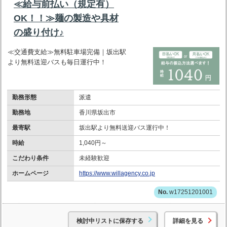
≪給与前払い（規定有）
OK！！≫麺の製造や具材
の盛り付け♪
≪交通費支給≫無料駐車場完備｜坂出駅
より無料送迎バスも毎日運行中！
勤務形態
派遣
勤務地
香川県坂出市
最寄駅
坂出駅より無料送迎バス運行中！
時給
1,040円～
こだわり条件
未経験歓迎
ホームページ
https://www.willagency.co.jp
w17251201001
検討中リストに保存する
詳細を見る