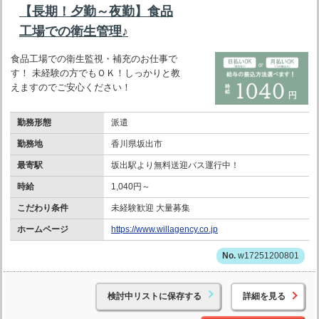
【長期！夕勤～夜勤】食品
工場での衛生管理♪
食品工場での衛生監視・補充のお仕事で
す！ 未経験の方でもＯＫ！しっかりと教
えますのでご安心ください！
勤務形態
派遣
勤務地
香川県坂出市
最寄駅
坂出駅より無料送迎バス運行中！
時給
1,040円～
こだわり条件
未経験歓迎 大量募集
ホームページ
https://www.willagency.co.jp
w17251200801
検討中リストに保存する
詳細を見る