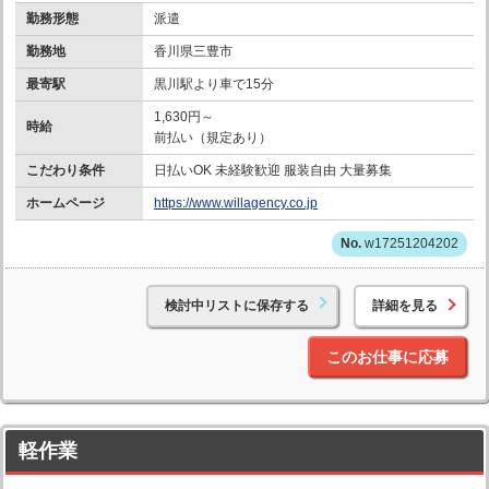
勤務形態
派遣
勤務地
香川県三豊市
最寄駅
黒川駅より車で15分
1,630円～
時給
前払い（規定あり）
こだわり条件
日払いOK 未経験歓迎 服装自由 大量募集
ホームページ
https://www.willagency.co.jp
w17251204202
検討中リストに保存する
詳細を見る
このお仕事に応募
軽作業