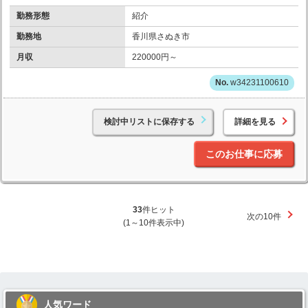
勤務形態
紹介
勤務地
香川県さぬき市
月収
220000円～
w34231100610
検討中リストに保存する
詳細を見る
このお仕事に応募
33
件ヒット
次の10件
(1～10件表示中)
人気ワード