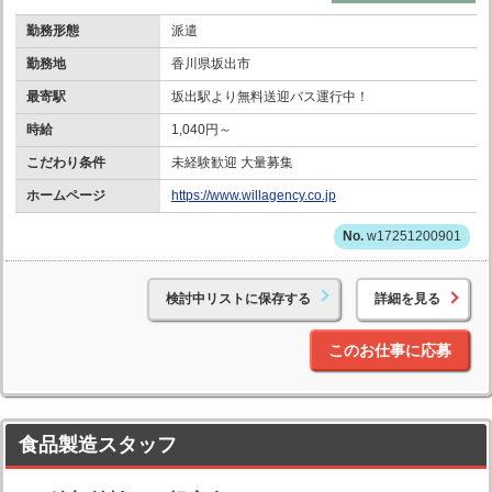
勤務形態
派遣
勤務地
香川県坂出市
最寄駅
坂出駅より無料送迎バス運行中！
時給
1,040円～
こだわり条件
未経験歓迎 大量募集
ホームページ
https://www.willagency.co.jp
w17251200901
検討中リストに保存する
詳細を見る
このお仕事に応募
食品製造スタッフ