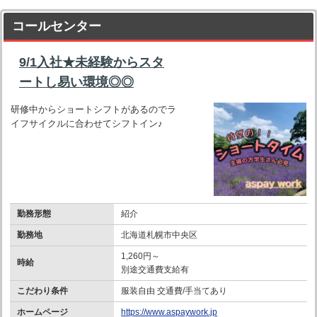
コールセンター
9/1入社★未経験からスタ
ートし易い環境◎◎
研修中からショートシフトがあるのでラ
イフサイクルに合わせてシフトイン♪
勤務形態
紹介
勤務地
北海道札幌市中央区
1,260円～
時給
別途交通費支給有
こだわり条件
服装自由 交通費/手当てあり
ホームページ
https://www.aspaywork.jp