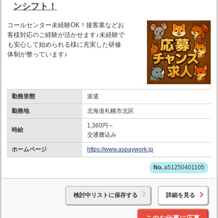
ンシフト！
コールセンター未経験OK！接客業などお
客様対応のご経験が活かせます♪未経験で
も安心して始められる様に充実した研修
体制が整っています♪
勤務形態
派遣
勤務地
北海道札幌市北区
1,360円～
時給
交通費込み
ホームページ
https://www.aspaywork.jp
a51250401105
検討中リストに保存する
詳細を見る