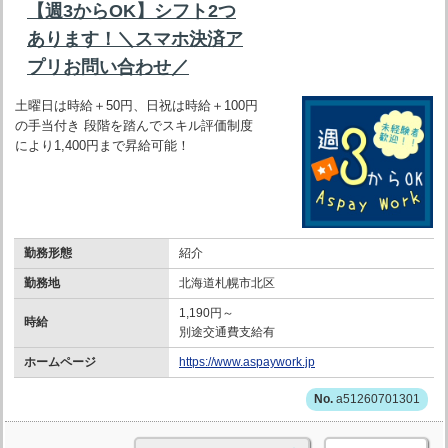
【週3からOK】シフト2つ
あります！＼スマホ決済ア
プリお問い合わせ／
土曜日は時給＋50円、日祝は時給＋100円
の手当付き 段階を踏んでスキル評価制度
により1,400円まで昇給可能！
勤務形態
紹介
勤務地
北海道札幌市北区
1,190円～
時給
別途交通費支給有
ホームページ
https://www.aspaywork.jp
a51260701301