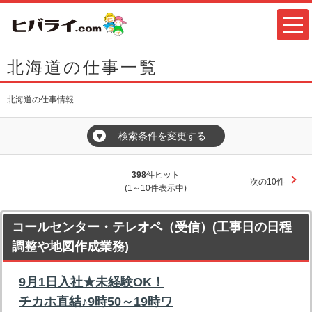
北海道の仕事一覧
北海道の仕事情報
検索条件を変更する
▼
398
件ヒット
次の10件
(1～10件表示中)
コールセンター・テレオペ（受信）(工事日の日程
調整や地図作成業務)
9月1日入社★未経験OK！
チカホ直結♪9時50～19時ワ