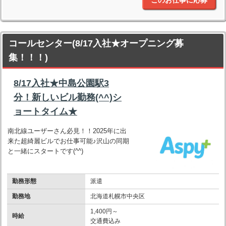
このお仕事に応募
コールセンター(8/17入社★オープニング募
集！！！)
8/17入社★中島公園駅3
分！新しいビル勤務(^^)シ
ョートタイム★
南北線ユーザーさん必見！！2025年に出
来た超綺麗ビルでお仕事可能♪沢山の同期
と一緒にスタートです(^^)
勤務形態
派遣
勤務地
北海道札幌市中央区
1,400円～
時給
交通費込み