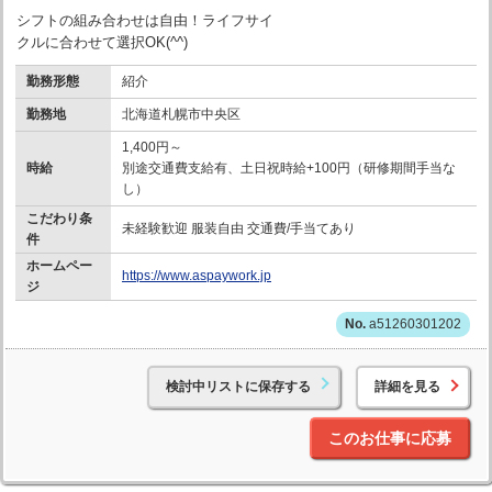
シフトの組み合わせは自由！ライフサイ
クルに合わせて選択OK(^^)
勤務形態
紹介
勤務地
北海道札幌市中央区
1,400円～
時給
別途交通費支給有、土日祝時給+100円（研修期間手当な
し）
こだわり条
未経験歓迎 服装自由 交通費/手当てあり
件
ホームペー
https://www.aspaywork.jp
ジ
a51260301202
検討中リストに保存する
詳細を見る
このお仕事に応募