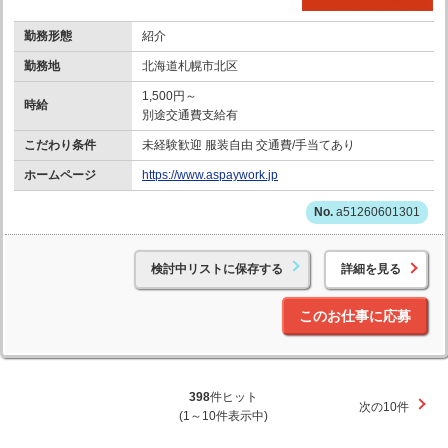
勤務形態
紹介
勤務地
北海道札幌市北区
1,500円～
時給
別途交通費支給有
こだわり条件
未経験歓迎 服装自由 交通費/手当てあり
ホームページ
https://www.aspaywork.jp
a51260601301
検討中リストに保存する
詳細を見る
このお仕事に応募
398
件ヒット
次の10件
(1～10件表示中)