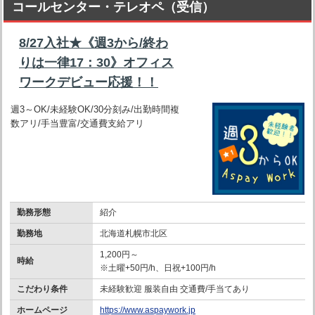
コールセンター・テレオペ（受信）
8/27入社★《週3から/終わ
りは一律17：30》オフィス
ワークデビュー応援！！
週3～OK/未経験OK/30分刻み/出勤時間複
数アリ/手当豊富/交通費支給アリ
勤務形態
紹介
勤務地
北海道札幌市北区
1,200円～
時給
※土曜+50円/h、日祝+100円/h
こだわり条件
未経験歓迎 服装自由 交通費/手当てあり
ホームページ
https://www.aspaywork.jp