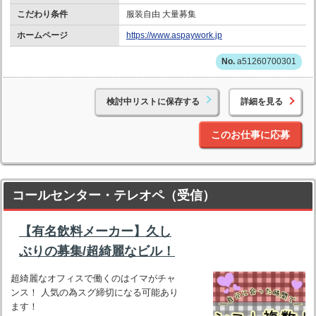
こだわり条件
服装自由 大量募集
ホームページ
https://www.aspaywork.jp
a51260700301
検討中リストに保存する
詳細を見る
このお仕事に応募
コールセンター・テレオペ（受信）
【有名飲料メーカー】久し
ぶりの募集/超綺麗なビル！
超綺麗なオフィスで働くのはイマがチャ
ンス！ 人気の為スグ締切になる可能あり
ます！