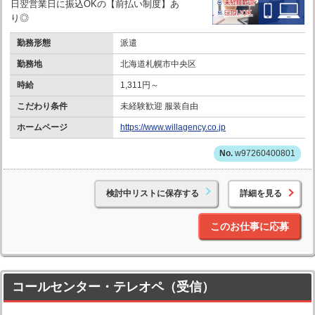
日翌営業日に振込OKの【前払い制度】あ
り◎
勤務形態
派遣
勤務地
北海道札幌市中央区
時給
1,311円～
こだわり条件
未経験歓迎 服装自由
ホームページ
https://www.willagency.co.jp
w97260400801
検討中リストに保存する
詳細を見る
このお仕事に応募
コールセンター・テレオペ（受信）