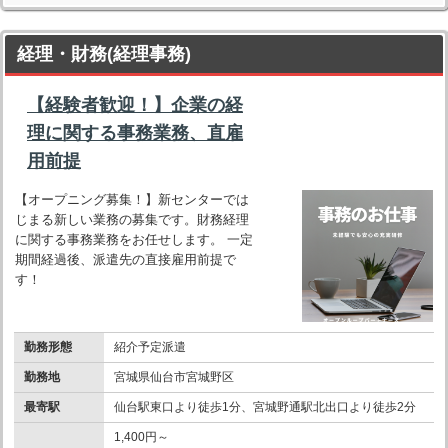
経理・財務(経理事務)
【経験者歓迎！】企業の経
理に関する事務業務、直雇
用前提
【オープニング募集！】新センターでは
じまる新しい業務の募集です。財務経理
に関する事務業務をお任せします。 一定
期間経過後、派遣先の直接雇用前提で
す！
勤務形態
紹介予定派遣
勤務地
宮城県仙台市宮城野区
最寄駅
仙台駅東口より徒歩1分、宮城野通駅北出口より徒歩2分
1,400円～