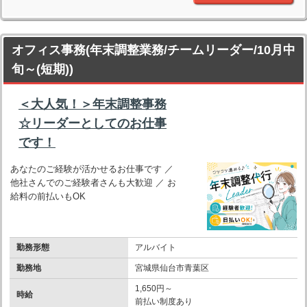
オフィス事務(年末調整業務/チームリーダー/10月中
旬～(短期))
＜大人気！＞年末調整事務
☆リーダーとしてのお仕事
です！
あなたのご経験が活かせるお仕事です ／
他社さんでのご経験者さんも大歓迎 ／ お
給料の前払いもOK
勤務形態
アルバイト
勤務地
宮城県仙台市青葉区
1,650円～
時給
前払い制度あり