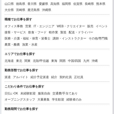
山口県
徳島県
香川県
愛媛県
高知県
福岡県
佐賀県
長崎県
熊本県
大分県
宮崎県
鹿児島県
沖縄県
職種でお仕事を探す
オフィス事務
営業
IT・エンジニア
WEB・クリエイター
販売
イベント
接客・サービス
飲食・フード
軽作業
製造
配送・ドライバー
医療・介護・福祉・保育・栄養士
講師・インストラクター
その他/専門職
農業・酪農
漁業・水産
エリアでお仕事を探す
北海道
東北
関東
北陸/甲信越
東海
関西
中国/四国
九州
沖縄
勤務形態でお仕事を探す
派遣
アルバイト
紹介予定派遣
紹介
契約社員
正社員
こだわり条件でお仕事を探す
日払いOK
未経験歓迎
服装自由
交通費/手当てあり
オープニングスタッフ
大量募集
学生歓迎
経験者のみ
勤務期間でお仕事を探す