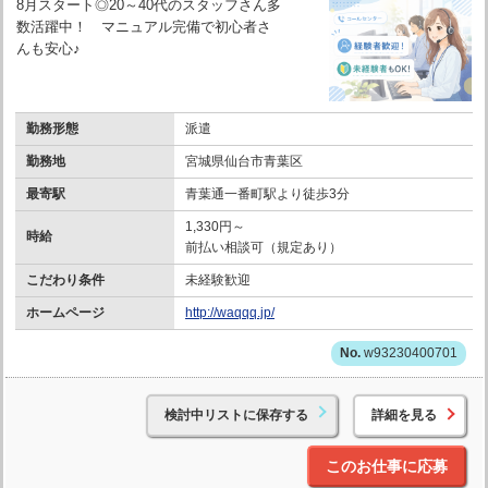
8月スタート◎20～40代のスタッフさん多
数活躍中！ マニュアル完備で初心者さ
んも安心♪
勤務形態
派遣
勤務地
宮城県仙台市青葉区
最寄駅
青葉通一番町駅より徒歩3分
1,330円～
時給
前払い相談可（規定あり）
こだわり条件
未経験歓迎
ホームページ
http://waqqq.jp/
w93230400701
検討中リストに保存する
詳細を見る
このお仕事に応募