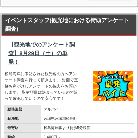
イベントスタッフ(観光地における街頭アンケート
調査)
【観光地でのアンケート調
査】8月29日（土）の単
発！
松島海岸に来訪された観光客の方へアン
ケート調査を行って頂きます。 対面で直
接お声がけしアンケートの協力をお願い
します。 取材項目は決まっているので沿
って確認していくので安心です！
勤務形態
アルバイト
勤務地
宮城県宮城郡松島町
最寄駅
松島海岸駅より徒歩5分程度
時給
1,400円～