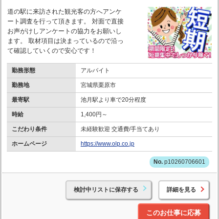
道の駅に来訪された観光客の方へアンケ
ート調査を行って頂きます。 対面で直接
お声がけしアンケートの協力をお願いし
ます。 取材項目は決まっているので沿っ
て確認していくので安心です！
勤務形態
アルバイト
勤務地
宮城県栗原市
最寄駅
池月駅より車で20分程度
時給
1,400円～
こだわり条件
未経験歓迎 交通費/手当てあり
ホームページ
https://www.olp.co.jp
p10260706601
検討中リストに保存する
詳細を見る
このお仕事に応募