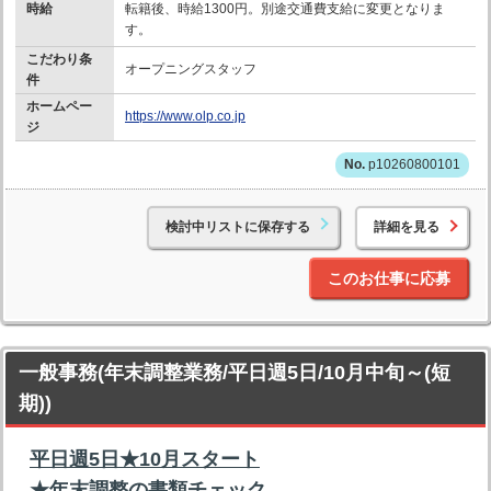
時給
転籍後、時給1300円。別途交通費支給に変更となりま
す。
こだわり条
オープニングスタッフ
件
ホームペー
https://www.olp.co.jp
ジ
p10260800101
検討中リストに保存する
詳細を見る
このお仕事に応募
一般事務(年末調整業務/平日週5日/10月中旬～(短
期))
平日週5日★10月スタート
★年末調整の書類チェック