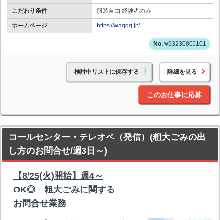
こだわり条件
服装自由 経験者のみ
ホームページ
https://waqqq.jp/
w93230800101
検討中リストに保存する
詳細を見る
このお仕事に応募
コールセンター・テレオペ（発信）(粗大ごみの出
し方のお問合せ/週3日～)
【8/25(火)開始】週4～
OK◎ 粗大ごみに関する
お問合せ業務