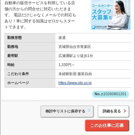
自動車の販売サービスを利用している店
舗の方からの問合せに対応いただきま
す。 電話だけじゃなくメールでの対応も
あり！車に関する知識はゼロからスター
トできます。
勤務形態
派遣
勤務地
宮城県仙台市青葉区
最寄駅
広瀬通駅より徒歩1分
時給
1,330円～
こだわり条件
未経験歓迎 服装自由
ホームページ
https://www.olp.co.jp
p10260801201
検討中リストに保存する
詳細を見る
このお仕事に応募