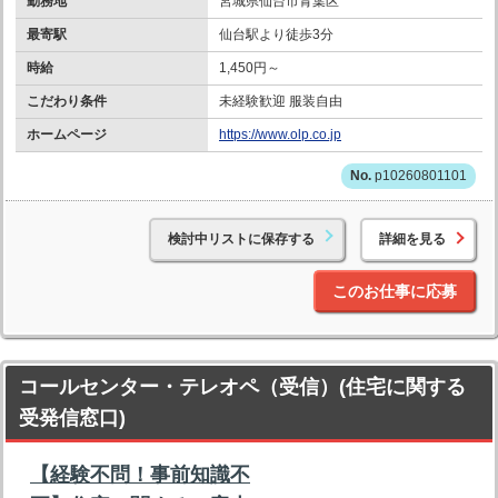
勤務地
宮城県仙台市青葉区
最寄駅
仙台駅より徒歩3分
時給
1,450円～
こだわり条件
未経験歓迎 服装自由
ホームページ
https://www.olp.co.jp
p10260801101
検討中リストに保存する
詳細を見る
このお仕事に応募
コールセンター・テレオペ（受信）(住宅に関する
受発信窓口)
【経験不問！事前知識不