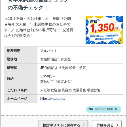
の不備チェック！
≪10月中旬～のお仕事！≫ 先取り公開
★毎年大人気！年末調整事務のお仕事で
す♪ ／ お給料は前払い選択可能 ／ 交通費
は全額実費支給！
勤務形態
アルバイト
勤務地
宮城県仙台市青葉区
最寄駅
JR仙台駅より徒歩10分（予定）
1,350円～
時給
前払い可（規定あり）
こだわり条件
未経験歓迎 服装自由 大量募集 学生歓迎
ホームページ
https://waqqq.jp/
w93221000101
検討中リストに保存する
詳細を見る