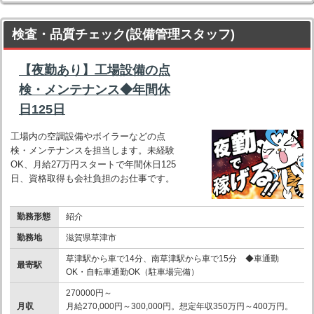
検査・品質チェック(設備管理スタッフ)
【夜勤あり】工場設備の点
検・メンテナンス◆年間休
日125日
工場内の空調設備やボイラーなどの点
検・メンテナンスを担当します。未経験
OK、月給27万円スタートで年間休日125
日、資格取得も会社負担のお仕事です。
勤務形態
紹介
勤務地
滋賀県草津市
草津駅から車で14分、南草津駅から車で15分 ◆車通勤
最寄駅
OK・自転車通勤OK（駐車場完備）
270000円～
月収
月給270,000円～300,000円。想定年収350万円～400万円。