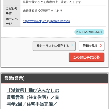
経験や能力などを考慮の上、決定いたします。
こだわり
未経験歓迎 交通費/手当てあり
条件
ホームペ
https://www.olp.co.jp/lp/area/kansai/
ージ
p12260803301
検討中リストに保存する
詳細を見る
このお仕事に応募
営業(営業)
【滋賀県】飛び込みなしの
反響営業（注文住宅）／賞
与年2回／住宅手当完備／