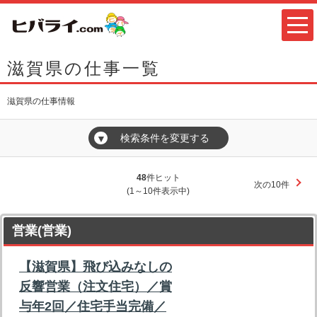
滋賀県の仕事一覧
滋賀県の仕事情報
検索条件を変更する
▼
48
件ヒット
次の10件
(1～10件表示中)
営業(営業)
【滋賀県】飛び込みなしの
反響営業（注文住宅）／賞
与年2回／住宅手当完備／