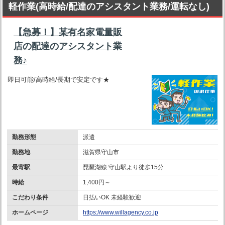
軽作業(高時給/配達のアシスタント業務/運転なし)
【急募！】某有名家電量販
店の配達のアシスタント業
務♪
即日可能/高時給/長期で安定です★
勤務形態
派遣
勤務地
滋賀県守山市
最寄駅
琵琶湖線 守山駅より徒歩15分
時給
1,400円～
こだわり条件
日払いOK 未経験歓迎
ホームページ
https://www.willagency.co.jp