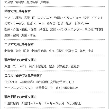
大分県
宮崎県
鹿児島県
沖縄県
職種でお仕事を探す
オフィス事務
営業
IT・エンジニア
WEB・クリエイター
販売
イベント
接客・サービス
飲食・フード
軽作業
製造
配送・ドライバー
医療・介護・福祉・保育・栄養士
講師・インストラクター
その他/専門職
農業・酪農
漁業・水産
エリアでお仕事を探す
北海道
東北
関東
北陸/甲信越
東海
関西
中国/四国
九州
沖縄
勤務形態でお仕事を探す
派遣
アルバイト
紹介予定派遣
紹介
契約社員
正社員
こだわり条件でお仕事を探す
日払いOK
未経験歓迎
服装自由
交通費/手当てあり
オープニングスタッフ
大量募集
学生歓迎
経験者のみ
勤務期間でお仕事を探す
１週間以内
１週間～１ヶ月
１ヶ月～３ヶ月
３ヶ月以上