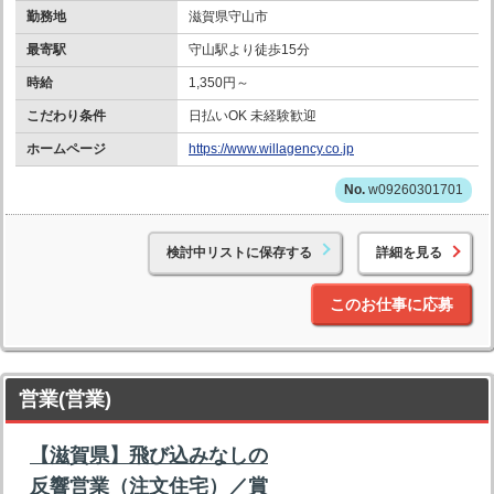
勤務地
滋賀県守山市
最寄駅
守山駅より徒歩15分
時給
1,350円～
こだわり条件
日払いOK 未経験歓迎
ホームページ
https://www.willagency.co.jp
w09260301701
検討中リストに保存する
詳細を見る
このお仕事に応募
営業(営業)
【滋賀県】飛び込みなしの
反響営業（注文住宅）／賞