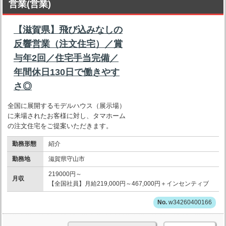
営業(営業)
【滋賀県】飛び込みなしの
反響営業（注文住宅）／賞
与年2回／住宅手当完備／
年間休日130日で働きやす
さ◎
全国に展開するモデルハウス（展示場）
に来場されたお客様に対し、タマホーム
の注文住宅をご提案いただきます。
勤務形態
紹介
勤務地
滋賀県守山市
219000円～
月収
【全国社員】月給219,000円～467,000円＋インセンティブ
w34260400166