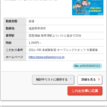
勤務形態
派遣
勤務地
滋賀県草津市
最寄駅
琵琶湖線 南草津駅よりバスと徒歩で15分
時給
1,340円～
こだわり条件
日払いOK 未経験歓迎 オープニングスタッフ 大量募集
ホームページ
https://www.willagency.co.jp
w09260600101
検討中リストに保存する
詳細を見る
このお仕事に応募