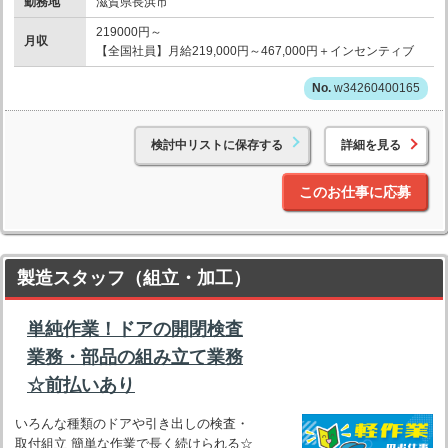
勤務地
滋賀県長浜市
219000円～
月収
【全国社員】月給219,000円～467,000円＋インセンティブ
w34260400165
検討中リストに保存する
詳細を見る
このお仕事に応募
製造スタッフ（組立・加工）
単純作業！ドアの開閉検査
業務・部品の組み立て業務
☆前払いあり
いろんな種類のドアや引き出しの検査・
取付組立 簡単な作業で長く続けられる☆