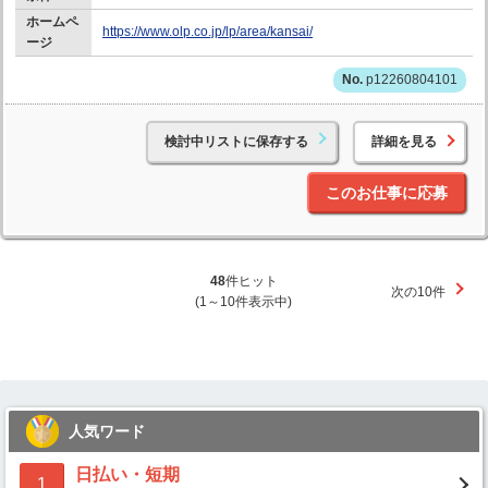
ホームペ
https://www.olp.co.jp/lp/area/kansai/
ージ
p12260804101
検討中リストに保存する
詳細を見る
このお仕事に応募
48
件ヒット
次の10件
(1～10件表示中)
人気ワード
日払い・短期
1