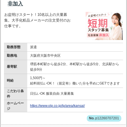
非加入
お盆明けスタート！10名以上の大量募
集。大手化粧品メーカーの注文受付のお
仕事です。
勤務形態
派遣
勤務地
大阪府大阪市中央区
堺筋本町駅から徒歩2分、本町駅から徒歩5分、北浜駅から
最寄駅
徒歩9分
1,500円～
時給
給料前払いOK！（規定有）働いた分を早めにGETできます
こだわり条
日払いOK 服装自由 大量募集
件
ホームペー
https://www.olp.co.jp/lp/area/kansai/
ジ
p12260707201