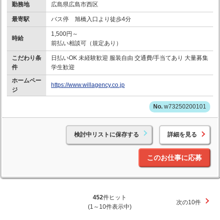
勤務地
広島県広島市西区
最寄駅
バス停 旭橋入口より徒歩4分
1,500円～
時給
前払い相談可（規定あり）
こだわり条
日払いOK 未経験歓迎 服装自由 交通費/手当てあり 大量募集
件
学生歓迎
ホームペー
https://www.willagency.co.jp
ジ
w73250200101
検討中リストに保存する
詳細を見る
このお仕事に応募
452
件ヒット
次の10件
(1～10件表示中)