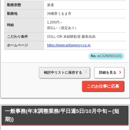
勤務形態
派遣
勤務地
沖縄県うるま市
1,205円～
時給
前払い（規定あり）
こだわり条件
日払いOK 未経験歓迎 服装自由
ホームページ
https://www.willagency.co.jp
w13260501101
検討中リストに保存する
詳細を見る
このお仕事に応募
一般事務(年末調整業務/平日週5日/10月中旬～(短
期))