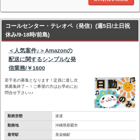
コールセンター・テレオペ（発信）(週5日/土日祝
休み/9-18時/前島)
＜人気案件♪＞Amazonの
配送に関するシンプルな発
信業務/￥1600
若干名の募集となります！定員に達し次
第募集終了～！ご希望の方はお早めにお
問合せ下さい♪♪
勤務形態
派遣
勤務地
沖縄県那覇市
最寄駅
美栄橋駅