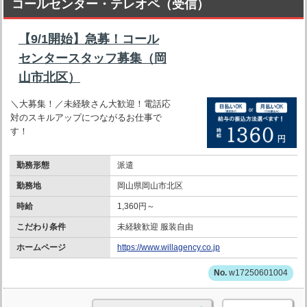
コールセンター・テレオペ（受信）
【9/1開始】急募！コール
センタースタッフ募集（岡
山市北区）
＼大募集！／未経験さん大歓迎！電話応
対のスキルアップにつながるお仕事で
す！
勤務形態
派遣
勤務地
岡山県岡山市北区
時給
1,360円～
こだわり条件
未経験歓迎 服装自由
ホームページ
https://www.willagency.co.jp
w17250601004