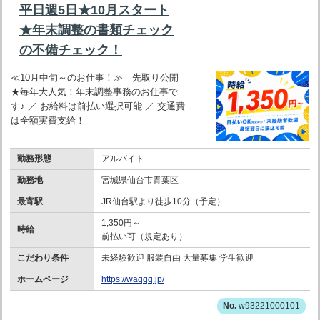
平日週5日★10月スタート
★年末調整の書類チェック
の不備チェック！
≪10月中旬～のお仕事！≫ 先取り公開
★毎年大人気！年末調整事務のお仕事で
す♪ ／ お給料は前払い選択可能 ／ 交通費
は全額実費支給！
勤務形態
アルバイト
勤務地
宮城県仙台市青葉区
最寄駅
JR仙台駅より徒歩10分（予定）
1,350円～
時給
前払い可（規定あり）
こだわり条件
未経験歓迎 服装自由 大量募集 学生歓迎
ホームページ
https://waqqq.jp/
w93221000101