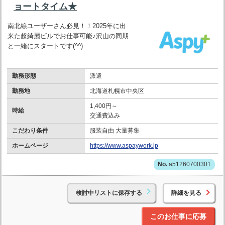
ョートタイム★
南北線ユーザーさん必見！！2025年に出
来た超綺麗ビルでお仕事可能♪沢山の同期
と一緒にスタートです(^^)
勤務形態
派遣
勤務地
北海道札幌市中央区
1,400円～
時給
交通費込み
こだわり条件
服装自由 大量募集
ホームページ
https://www.aspaywork.jp
a51260700301
検討中リストに保存する
詳細を見る
このお仕事に応募