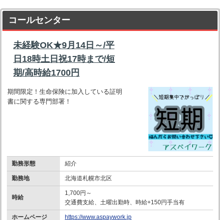
コールセンター
未経験OK★9月14日～/平
日18時土日祝17時まで/短
期/高時給1700円
期間限定！生命保険に加入している証明
書に関する専門部署！
勤務形態
紹介
勤務地
北海道札幌市北区
1,700円～
時給
交通費支給、土曜出勤時、時給+150円手当有
ホームページ
https://www.aspaywork.jp