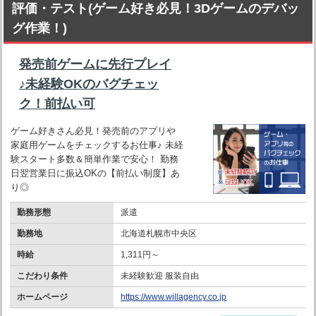
評価・テスト(ゲーム好き必見！3Dゲームのデバッ
グ作業！)
発売前ゲームに先行プレイ
♪未経験OKのバグチェッ
ク！前払い可
ゲーム好きさん必見！発売前のアプリや
家庭用ゲームをチェックするお仕事♪ 未経
験スタート多数＆簡単作業で安心！ 勤務
日翌営業日に振込OKの【前払い制度】あ
り◎
勤務形態
派遣
勤務地
北海道札幌市中央区
時給
1,311円～
こだわり条件
未経験歓迎 服装自由
ホームページ
https://www.willagency.co.jp