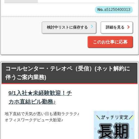
a51250400313
検討中リストに保存する
詳細を見る
このお仕事に応募
コールセンター・テレオペ（受信）(ネット解約に
伴うご案内業務)
9/1入社★未経験歓迎！チ
カホ直結ビル勤務♪
地下直結で天気が悪い日も通勤ラクラク♪
オフィスワークデビュー大歓迎♪