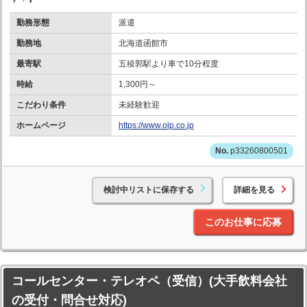
勤務形態
派遣
勤務地
北海道函館市
最寄駅
五稜郭駅より車で10分程度
時給
1,300円～
こだわり条件
未経験歓迎
ホームページ
https://www.olp.co.jp
p33260800501
検討中リストに保存する
詳細を見る
このお仕事に応募
コールセンター・テレオペ（受信）(大手飲料会社
の受付・問合せ対応)