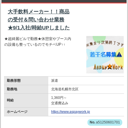
大手飲料メーカー！！商品
の受付＆問い合わせ業務
★9/1入社/時給UPしました
★超綺麗ビルで勤務★休憩室やブース内
の設備も整っているのでモチベUP↑↑
勤務形態
派遣
勤務地
北海道札幌市北区
1,360円～
時給
交通費込み
ホームページ
https://www.aspaywork.jp
a51250601701