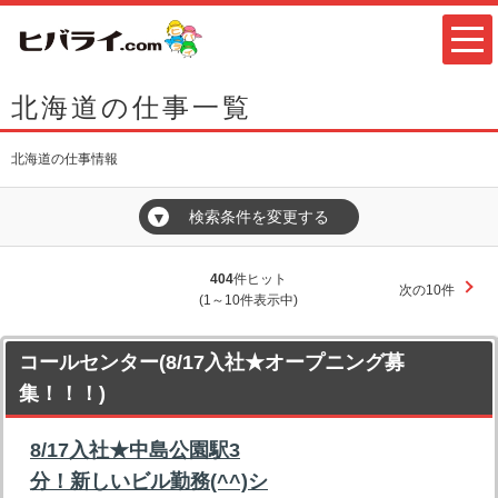
北海道の仕事一覧
北海道の仕事情報
検索条件を変更する
▼
404
件ヒット
次の10件
(1～10件表示中)
コールセンター(8/17入社★オープニング募
集！！！)
8/17入社★中島公園駅3
分！新しいビル勤務(^^)シ