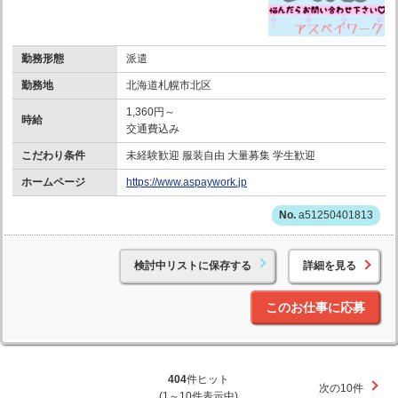
勤務形態
派遣
勤務地
北海道札幌市北区
1,360円～
時給
交通費込み
こだわり条件
未経験歓迎 服装自由 大量募集 学生歓迎
ホームページ
https://www.aspaywork.jp
a51250401813
検討中リストに保存する
詳細を見る
このお仕事に応募
404
件ヒット
次の10件
(1～10件表示中)