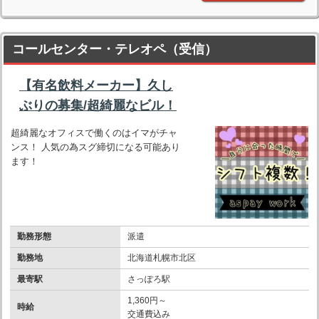
コールセンター・テレオペ（受信）
【有名飲料メーカー】久し
ぶりの募集/超綺麗なビル！
超綺麗なオフィスで働くのはイマがチャ
ンス！ 人気の為スグ締切になる可能あり
ます！
勤務形態
派遣
勤務地
北海道札幌市北区
最寄駅
さっぽろ駅
1,360円～
時給
交通費込み